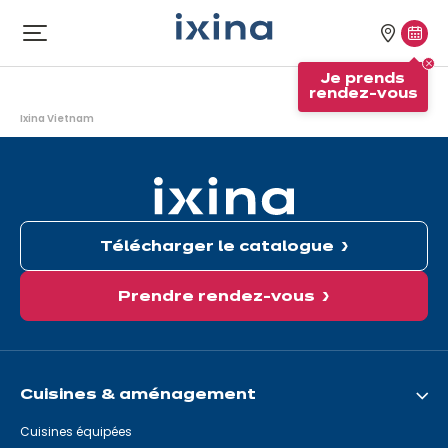
Aller à la navigation
Aller au contenu principal
Nos
Je
Ouvrir
le
magasi
pren
Je prends
menu
rend
rendez-vous
Vous
vous
Ixina Vietnam
êtes
ici:
Télécharger le catalogue
Prendre rendez-vous
Cuisines & aménagement
Cuisines équipées