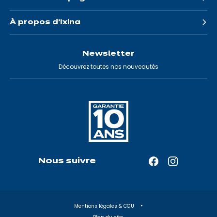
À propos d'Ixina
Newsletter
Découvrez toutes nos nouveautés
Nous suivre
Facebook
Instagram
—
—
Ouverture
Ouverture
dans
dans
Mentions légales & CGU
un
un