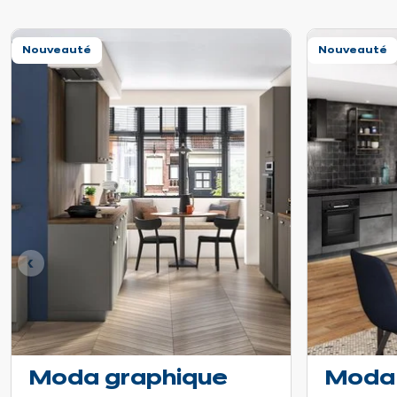
Nouveauté
Nouveauté
dent
Moda graphique
Moda 