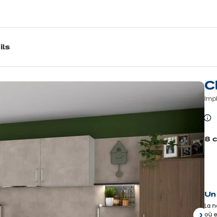
ils
C
Impl
E
sa
8 
pl
Précé
Un
La n
où 