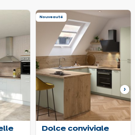
Nouveauté
Sui
lle
Dolce conviviale