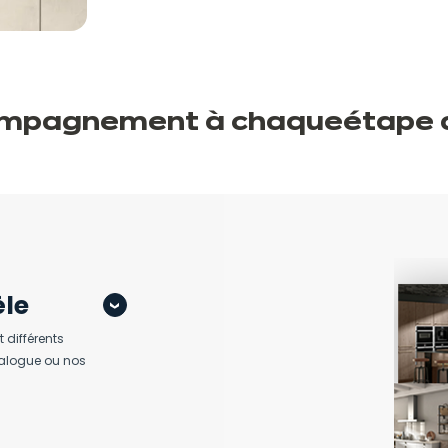
ompagnement à chaque
étape
èle
 différents
atalogue ou nos