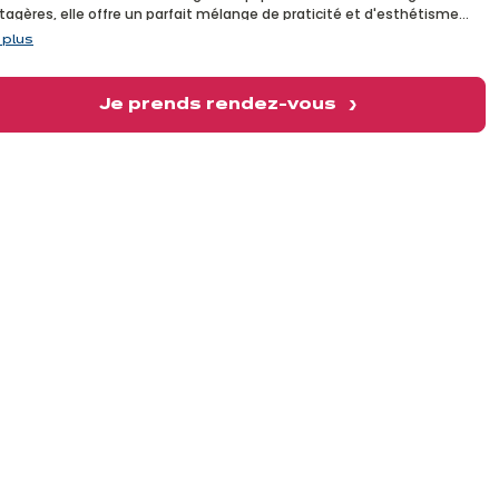
vant
tagères, elle offre un parfait mélange de praticité et d'esthétisme...
l pour ceux qui aiment cuisiner, recevoir...et être reçus !
 plus
Je prends rendez-vous
vant