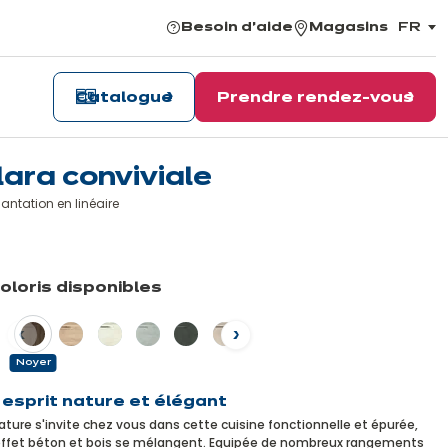
Besoin d'aide
Magasins
FR
,
choisi
la
langu
Catalogue
Prendre rendez-vous
lara conviviale
antation en linéaire
n
voir
coloris disponibles
us
dent
Suivant
Noyer
 esprit nature et élégant
ature s'invite chez vous dans cette cuisine fonctionnelle et épurée,
effet béton et bois se mélangent. Equipée de nombreux rangements